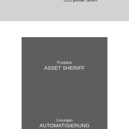
CEO primtec GmbH
Produkte
ASSET SHERIFF
Lösungen
AUTO­MA­TI­SI­ER­UNG