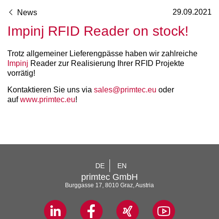
29.09.2021
News
Impinj RFID Reader on stock!
Trotz allgemeiner Lieferengpässe haben wir zahlreiche
Impinj
Reader zur Realisierung Ihrer RFID Projekte
vorrätig!
Kontaktieren Sie uns via
sales@primtec.eu
oder
auf
www.primtec.eu
!
DE
EN
primtec GmbH
Burggasse 17, 8010 Graz, Austria